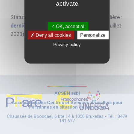
activate
Statuts/composition du CA/gestion journalière :
dernière parution au Moniteur belge
(31 juillet
OK, accept all
2023)
Deny all cookies
Personalize
Privacy policy
ACSEH asbl
Association des Centres et Services Bruxellois pour
Personnes en situation de Handicap
Chaussée de Boondael, 6 bte 14 à 1050 Bruxelles - Tél. : 0479
181 677