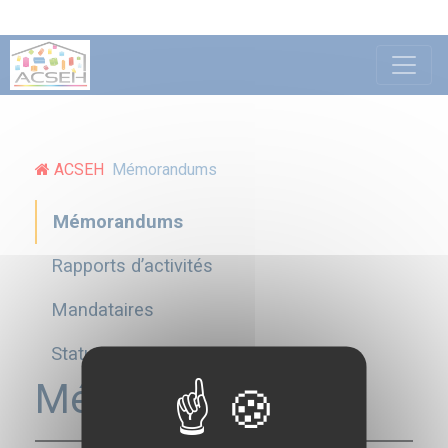
ACSEH
Mémorandums
Mémorandums
Rapports d’activités
Mandataires
Statuts
Mémorandums