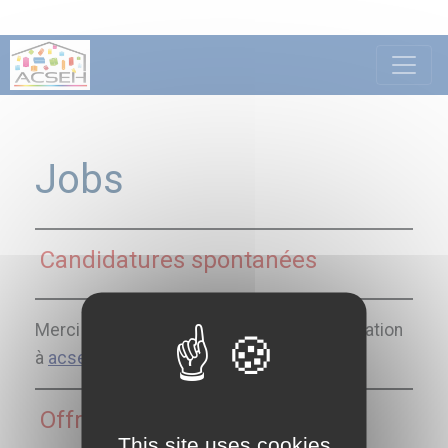
Jobs
Candidatures spontanées
Merci d’envoyer vos CV et lettres de motivation
à
acseh.asbl@gmail.com
Offres d’emploi
This site uses cookies